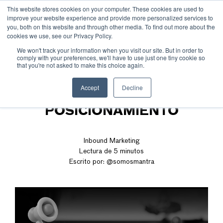
This website stores cookies on your computer. These cookies are used to
improve your website experience and provide more personalized services to
you, both on this website and through other media. To find out more about the
cookies we use, see our Privacy Policy.
We won't track your information when you visit our site. But in order to
comply with your preferences, we'll have to use just one tiny cookie so
that you're not asked to make this choice again.
5 KPIS PARA AUDITAR TU
Accept
Decline
ESTRATEGIA DE
POSICIONAMIENTO
Inbound Marketing
Lectura de 5 minutos
Escrito por:
@somosmantra