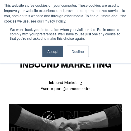
This website stores cookies on your computer. These cookies are used to
improve your website experience and provide more personalized services to
you, both on this website and through other media. To find out more about the
cookies we use, see our Privacy Policy.
We won't track your information when you visit our site. But in order to
comply with your preferences, we'll have to use just one tiny cookie so
that you're not asked to make this choice again.
MEJORA TUS VENTAS CON
Accept
Decline
LA METODOLOGÍA
INBOUND MARKETING
Inbound Marketing
Escrito por:
@somosmantra