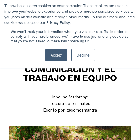
This website stores cookies on your computer. These cookies are used to
improve your website experience and provide more personalized services to
you, both on this website and through other media. To find out more about the
cookies we use, see our Privacy Policy.
We won't track your information when you visit our site. But in order to
comply with your preferences, we'll have to use just one tiny cookie so
that you're not asked to make this choice again.
RETIRO MANTRA 2023:
Accept
Decline
FORTALECIENDO LA
COMUNICACIÓN Y EL
TRABAJO EN EQUIPO
Inbound Marketing
Lectura de 5 minutos
Escrito por:
@somosmantra