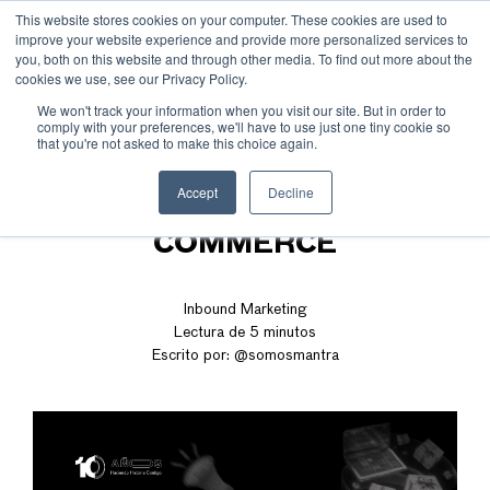
This website stores cookies on your computer. These cookies are used to
improve your website experience and provide more personalized services to
you, both on this website and through other media. To find out more about the
cookies we use, see our Privacy Policy.
We won't track your information when you visit our site. But in order to
comply with your preferences, we'll have to use just one tiny cookie so
that you're not asked to make this choice again.
CÓMO VENDER POR REDES
Accept
Decline
SOCIALES: SOCIAL
COMMERCE
Inbound Marketing
Lectura de 5 minutos
Escrito por:
@somosmantra