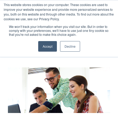
This website stores cookies on your computer. These cookies are used to
improve your website experience and provide more personalized services to
you, both on this website and through other media. To find out more about the
cookies we use, see our Privacy Policy.
We won't track your information when you visit our site. But in order to
TODOS
INBOUND MARKETING
(123)
(55)
comply with your preferences, we'll have to use just one tiny cookie so
that you're not asked to make this choice again.
BRANDING
AUDIOVISUAL
(26)
(16)
FOLKSMANTRA
(01)
Accept
Decline