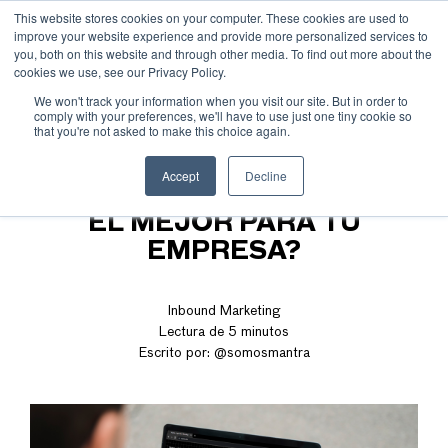
This website stores cookies on your computer. These cookies are used to
improve your website experience and provide more personalized services to
ESP
ENG
MENÚ
you, both on this website and through other media. To find out more about the
cookies we use, see our Privacy Policy.
We won't track your information when you visit our site. But in order to
comply with your preferences, we'll have to use just one tiny cookie so
that you're not asked to make this choice again.
EXISTEN VARIOS TIPOS DE
Accept
Decline
PÁGINAS WEB: ¿CUÁL ES
EL MEJOR PARA TU
EMPRESA?
Inbound Marketing
Lectura de 5 minutos
Escrito por:
@somosmantra