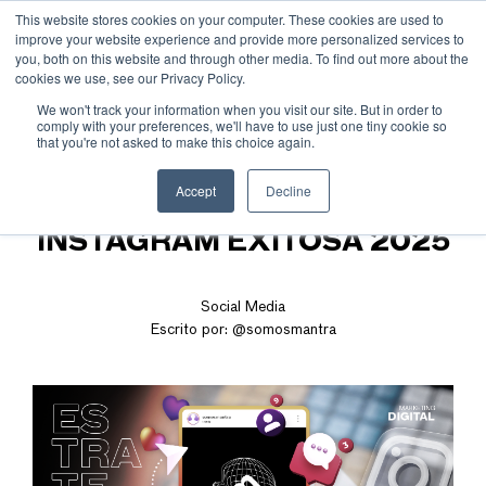
This website stores cookies on your computer. These cookies are used to
improve your website experience and provide more personalized services to
you, both on this website and through other media. To find out more about the
cookies we use, see our Privacy Policy.
We won't track your information when you visit our site. But in order to
comply with your preferences, we'll have to use just one tiny cookie so
that you're not asked to make this choice again.
TIPS PARA UNA
Accept
Decline
ESTRATEGIA DE
INSTAGRAM EXITOSA 2025
Social Media
Escrito por:
@somosmantra