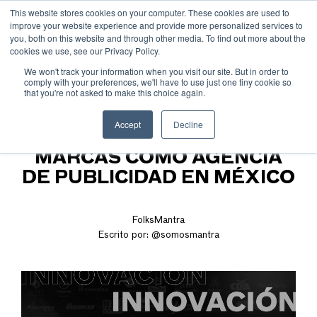
This website stores cookies on your computer. These cookies are used to
improve your website experience and provide more personalized services to
you, both on this website and through other media. To find out more about the
cookies we use, see our Privacy Policy.
We won't track your information when you visit our site. But in order to
comply with your preferences, we'll have to use just one tiny cookie so
that you're not asked to make this choice again.
MANTRA: 10 AÑOS
Accept
Decline
IMPULSANDO GRANDES
MARCAS COMO AGENCIA
DE PUBLICIDAD EN MÉXICO
FolksMantra
Escrito por:
@somosmantra