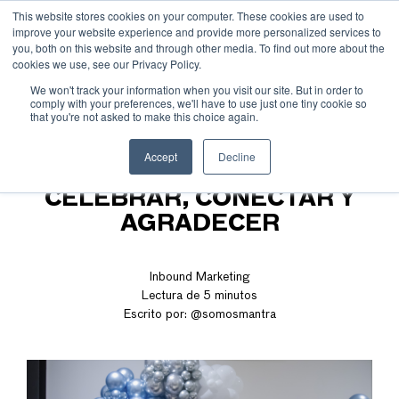
This website stores cookies on your computer. These cookies are used to
improve your website experience and provide more personalized services to
you, both on this website and through other media. To find out more about the
cookies we use, see our Privacy Policy.
We won't track your information when you visit our site. But in order to
comply with your preferences, we'll have to use just one tiny cookie so
that you're not asked to make this choice again.
POSADA MANTRA 2025:
Accept
Decline
UNA NOCHE PARA
CELEBRAR, CONECTAR Y
AGRADECER
Inbound Marketing
Lectura de 5 minutos
Escrito por:
@somosmantra