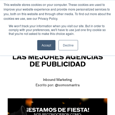
This website stores cookies on your computer. These cookies are used to
improve your website experience and provide more personalized services to
you, both on this website and through other media. To find out more about the
cookies we use, see our Privacy Policy.
We won't track your information when you visit our site. But in order to
comply with your preferences, we'll have to use just one tiny cookie so
that you're not asked to make this choice again.
MANTRA PRESENTE EN
Accept
Decline
MERCA 2.0 COMO UNA DE
LAS MEJORES AGENCIAS
DE PUBLICIDAD
Inbound Marketing
Escrito por:
@somosmantra