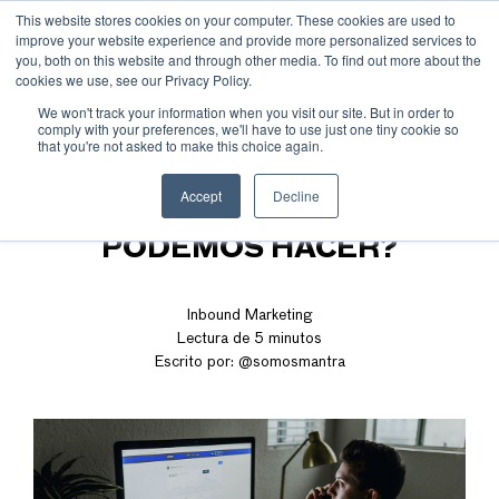
This website stores cookies on your computer. These cookies are used to
improve your website experience and provide more personalized services to
you, both on this website and through other media. To find out more about the
cookies we use, see our Privacy Policy.
We won't track your information when you visit our site. But in order to
comply with your preferences, we'll have to use just one tiny cookie so
that you're not asked to make this choice again.
IOS 14 Y FACEBOOK ADS:
Accept
Decline
¿CÓMO AFECTA Y QUÉ
PODEMOS HACER?
Inbound Marketing
Lectura de 5 minutos
Escrito por:
@somosmantra