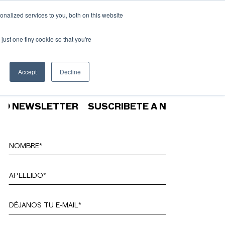
nalized services to you, both on this website
ESP
ENG
MENÚ
just one tiny cookie so that you're
Accept
Decline
WSLETTER
SUSCRÍBETE A NUESTRO NEWSLET