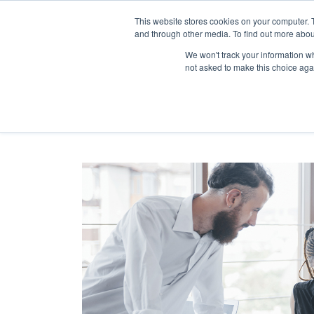
This website stores cookies on your computer. 
and through other media. To find out more abou
Síguenos en
IG
/
FB
/
YT
/
TW
/
BE
We won't track your information whe
not asked to make this choice aga
TODOS
INBOUND MARKETING
BRAN
(123)
(55)
FOLKSMANTRA
(01)