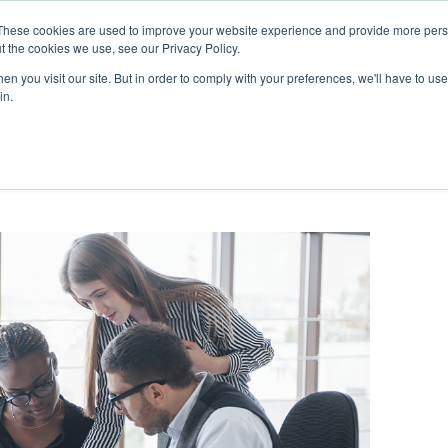
These cookies are used to improve your website experience and provide more perso
t the cookies we use, see our Privacy Policy.
n you visit our site. But in order to comply with your preferences, we'll have to use 
in.
DING
AUDIOVISUAL
(26)
(16)
SUSCRÍBETE A NUESTRO NE